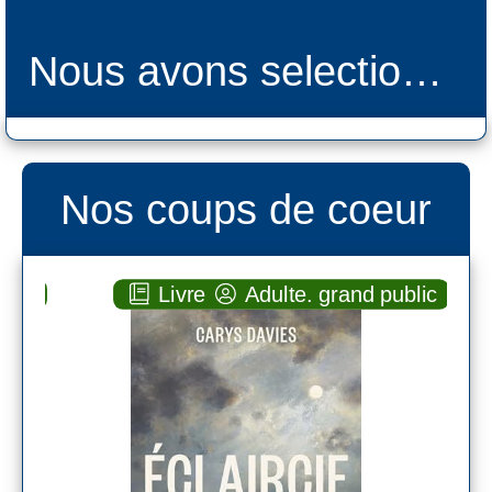
Nous avons selectionné
Nos coups de coeur
blic
Livre
Adulte. grand public
Éclaircie
ROMAN
Carys DAVIES
La table ronde (
Paris - 2025 )
Plus d'infos