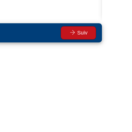
Te
Suiv