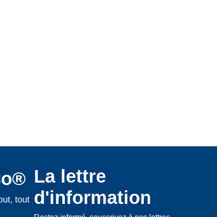
La lettre
Co®
d'information
ut, tout