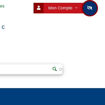
ues
Mon Compte
ic
E