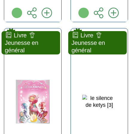
new
new
Livre
Livre
L' ombre du passé [4]
Le silence de ketys [3]
Jeunesse en
Jeunesse en
général
général
BANDE
BANDE
DESSINÉE
DESSINÉE
JEUNESSE
JEUNESSE
le
Kid
Lombard ( Paris
TOUSSAINT
- 2026 )
le
Lombard (
Plus d'infos
Bruxelles - 2025
)
Plus d'infos