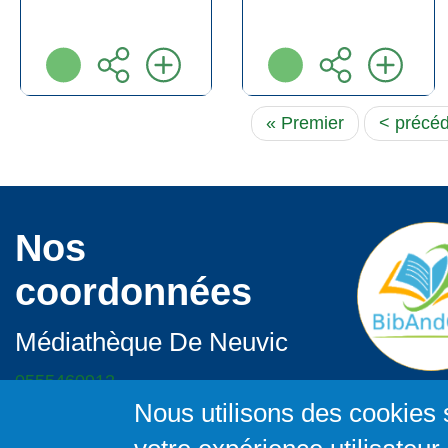
Première
« Premier
Page
< précé
page
précéde
Nos
coordonnées
Médiathèque De Neuvic
0555460912
mediatheque@neuvic19.fr
Nous utilisons des cookies 