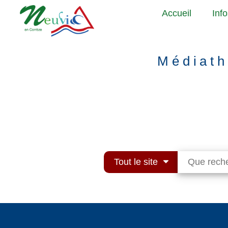
Aller
Accueil
Inf
au
contenu
principal
Médiath
Tout le site