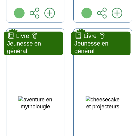
new
new
Livre
Livre
Aventure en mytholougie
Cheesecake et projecteurs
Jeunesse en
Jeunesse en
général
général
BANDE
ROMAN
DESSINÉE
ENFANT
JEUNESSE
Véronique
Orianne
DELAMARRE
LALLEMAND
Auzou ( 2026 )
Auzou ( 2025 )
Plus d'infos
Plus d'infos