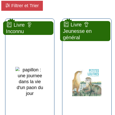
Filtrer et Trier
Pagination
new
new
Livre
Livre
Papillon : une journee dans la vie d'un paon du jour
Petite loutres
Jeunesse en
Inconnu
général
ALBUM
ALBUM
Julie
Julie
LARDON
LARDON
La
La
poule qui pond
poule qui pond
( 2026 )
( 2025 )
Plus d'infos
Plus d'infos