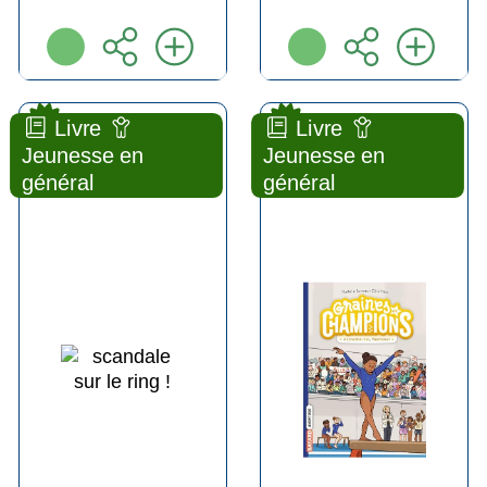
new
new
Livre
Livre
Scandale sur le ring !
Accroche-toi, yasmina [1]
Jeunesse en
Jeunesse en
général
général
ROMAN
ROMAN
ENFANT
ENFANT
Thibault
Nathalie
BÉRARD
SOMERS
Lunii ( Paris -
Bayard
2026 )
jeunesse (
Montrouge -
Plus d'infos
2024 )
Plus d'infos