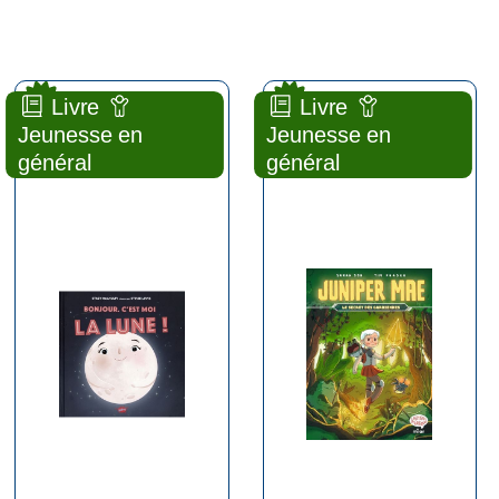
new
new
Livre
Livre
Bonjour, c'est moi la lune !
Le secret des gardiennes [2]
Jeunesse en
Jeunesse en
général
général
ALBUM
BANDE
DESSINÉE
Stacy
JEUNESSE
MCANULTY
Sarah SOH
Splash! ( Paris -
2025 )
Milan (
Toulouse - 2025
Plus d'infos
)
Plus d'infos