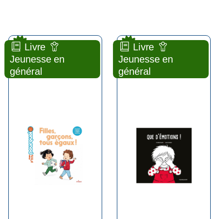
new
new
Livre
Livre
Filles, garçons, tous égaux
Que d'émotions !
Jeunesse en
Jeunesse en
général
général
ALBUM
ALBUM
Stéphanie
Coralie
REDOULÈS
SAUDO
La
Éditions milan (
poule qui pond
Toulouse - 2025
( Clermont-
)
Ferrand - 2024 )
Plus d'infos
Plus d'infos