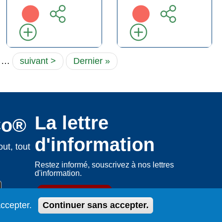
ge
…
Page
suivant >
Dernière
Dernier »
suivante
page
La lettre
Co®
d'information
ut, tout
Restez informé, souscrivez à nos lettres
d'information.
S'abonner
ccepter.
Continuer sans accepter.