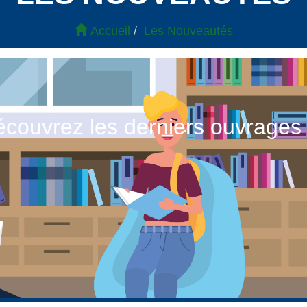
Accueil
Les Nouveautés
couvrez les derniers ouvrages 