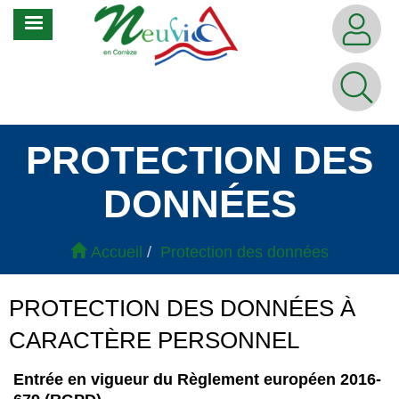
Aller
MENU
au
contenu
principal
PROTECTION DES
DONNÉES
Accueil
Protection des données
PROTECTION DES DONNÉES À
CARACTÈRE PERSONNEL
Entrée en vigueur du Règlement européen 2016-